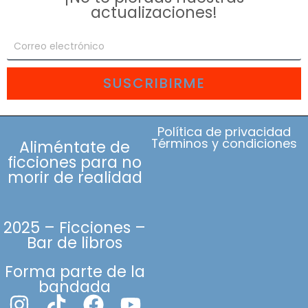
actualizaciones!
SUSCRIBIRME
Política de privacidad
Términos y condiciones
Aliméntate de
ficciones para no
morir de realidad
2025 – Ficciones –
Bar de libros
Forma parte de la
bandada