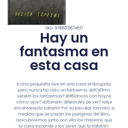
SKU: 9786071674517
Hay un
fantasma en
esta casa
b’Una pequexf1a vive en una casa embrujada,
pero nunca ha visto un fantasma. xbfCxf3mo
serxe1n los fantasmas? xbfBlancos con hoyos
como ojos? xbfSerxe1n difxedciles de ver? xa1Le
encantarxeda saberlo! Por su peculiar formato, a
medida que se pasan las pxe1ginas del libro,
descubriremos junto con ella los misterios que
la casa esconde y los seres que la habitan.’