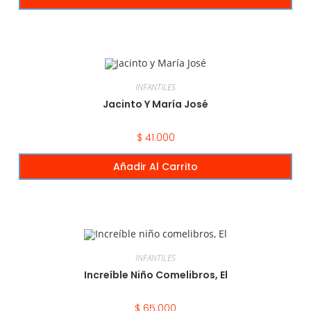
INFANTILES
Jacinto Y María José
$
41.000
Añadir Al Carrito
INFANTILES
Increíble Niño Comelibros, El
$
65.000