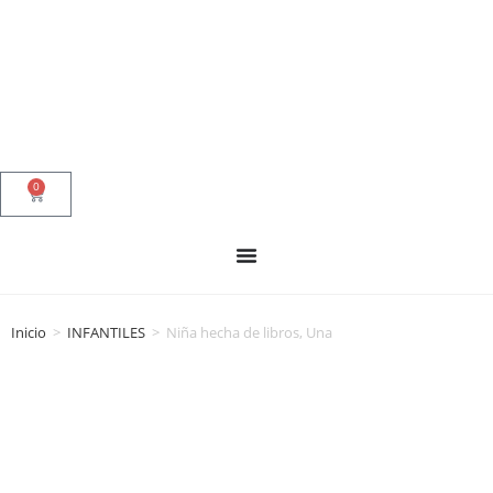
0
Inicio
>
INFANTILES
>
Niña hecha de libros, Una