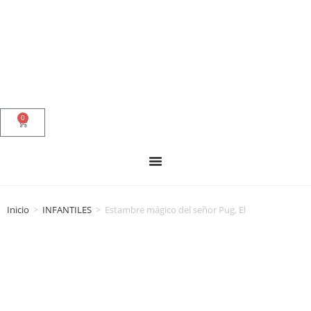
0
Inicio
>
INFANTILES
>
Estambre mágico del señor Pug, El