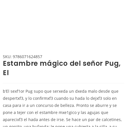
SKU: 9786071624857
Estambre mágico del señor Pug,
El
b’El sexf1or Pug supo que serxeda un dxeda malo desde que
despertxf3, y lo confirmxf3 cuando su hada lo dejxf3 solo en
casa para ir a un concurso de belleza. Pronto se aburre y se
pone a tejer con el estambre mxe1gico y las agujas que
aparecixf3 el hada antes de irse. Se hace un par de calcetines,
un gorrito, una bufanda; le pone una cubierta a la silla, a su