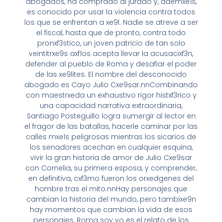
abogados, ha comprado al jurado y, ademxe1s,
es conocido por usar la violencia contra todos
los que se enfrentan a xe9l. Nadie se atreve a ser
el fiscal, hasta que de pronto, contra todo
pronxf3stico, un joven patricio de tan solo
veintitrxe9s axf1os acepta llevar la acusacixf3n,
defender al pueblo de Roma y desafiar el poder
de las xe9lites. El nombre del desconocido
abogado es Cayo Julio Cxe9sar.nnCombinando
con maestrxeda un exhaustivo rigor histxf3rico y
una capacidad narrativa extraordinaria,
Santiago Posteguillo logra sumergir al lector en
el fragor de las batallas, hacerle caminar por las
calles mxe1s peligrosas mientras los sicarios de
los senadores acechan en cualquier esquina,
vivir la gran historia de amor de Julio Cxe9sar
con Cornelia, su primera esposa, y comprender,
en definitiva, cxf3mo fueron los orxedgenes del
hombre tras el mito.nnHay personajes que
cambian la historia del mundo, pero tambixe9n
hay momentos que cambian la vida de esos
personajes. Roma soy yo es el relato de los