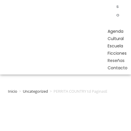
s
o
Agenda
Cultural
Escuela
Ficciones
Reseñas
Contacto
Inicio
>
Uncategorized
>
PERRITA COUNTRY td PaginasE