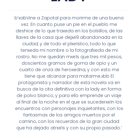
b’xabVine a Zapotal para morirme de una buena
vez. En cuanto puse un pie en el pueblo me
deshice de lo que traxeda en los bolsillos, de las
llaves de la casa que dejxe9 abandonada en la
ciudad, y de todo el plxe1stico, todo lo que
tenxeda mi nombre o la fotografxeda de mi
rostro. No me quedan mxe1s que tres mil pesos,
doscientos gramos de goma de opio y un
cuarto de onza de heroxedna, y con esto me
tiene que alcanzar para matarme.xbb El
protagonista y narrador de esta novela va en
busca de la cita definitiva con la lady en forma
de polvo blanco, y para ello emprende un viaje
al final de la noche en el que se sucederxe1n los
encuentros con personajes inquietantes, con los
fantasmas de los amigos muertos por el
camino, con los recuerdos de la gran ciudad
que ha dejado atrxe1s y con su propio pasado.’