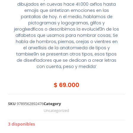
dibujados en cuevas hace 41.000 axf1os hasta
emojis que sintetizan emociones en las
pantallas de hoy. n el medio, hablamos de
pictogramas y logogramas, glifos y
jeroglxedficos o describimos la evolucixf3n de los
alfabetos que usamos para nombrar cosas; Se
habla de hombros, piernas, orejas o vientres en
el anxe1lisis de la anatomxeda de tipos y
tambixe9n se presentan otros tipos, esos tipos
de disexf1adores que se dedican a crear letras
con cuenta, peso y medida’
$
69.000
SKU
9789562892476
Category
Uncategorized
3 disponibles