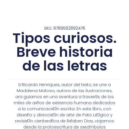
SKU: 9789562892476
Tipos curiosos.
Breve historia
de las letras
b’Ricardo Henriques, autor del texto, se une a
Madalena Matoso, autora de las ilustraciones,
ara guiarnos en una aventura a travxe9s de los
miles de axf1os de existencia humana dedicados
a la comunicacixf3n escrita. En este libro, con
disexf1o y direccixf3n de arte de Pato Lxf3gico y
revisixf3n cientxedfica de Rxfaben Dias, viajamos
desde la protoescritura de sxedmbolos