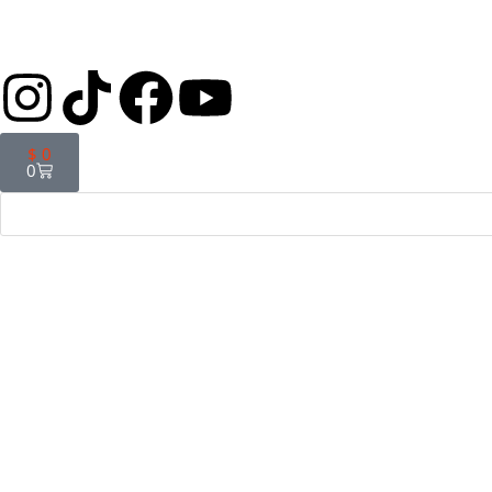
$
0
0