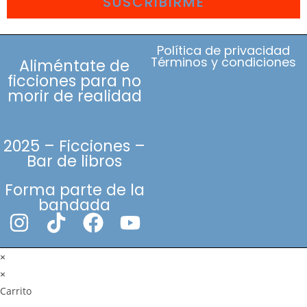
SUSCRIBIRME
Política de privacidad
Términos y condiciones
Aliméntate de
ficciones para no
morir de realidad
2025 – Ficciones –
Bar de libros
Forma parte de la
bandada
×
×
Carrito