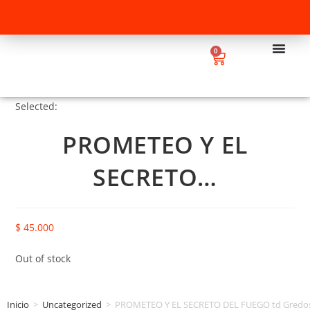
0
Selected:
PROMETEO Y EL
SECRETO…
$
45.000
Out of stock
Inicio
>
Uncategorized
>
PROMETEO Y EL SECRETO DEL FUEGO td Gredo