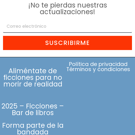
¡No te pierdas nuestras
actualizaciones!
SUSCRIBIRME
Política de privacidad
Términos y condiciones
Aliméntate de
ficciones para no
morir de realidad
2025 – Ficciones –
Bar de libros
Forma parte de la
bandada