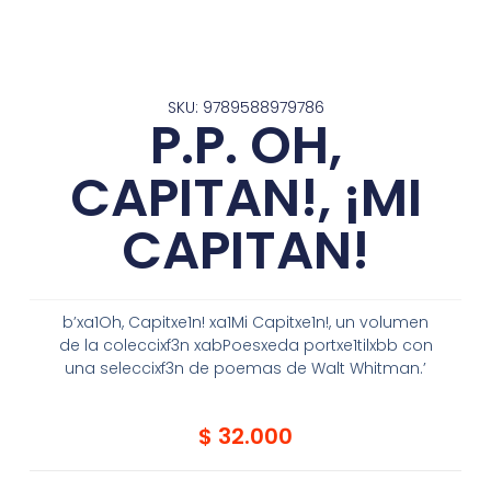
SKU: 9789588979786
P.P. OH,
CAPITAN!, ¡MI
CAPITAN!
b’xa1Oh, Capitxe1n! xa1Mi Capitxe1n!, un volumen
de la coleccixf3n xabPoesxeda portxe1tilxbb con
una seleccixf3n de poemas de Walt Whitman.’
$
32.000