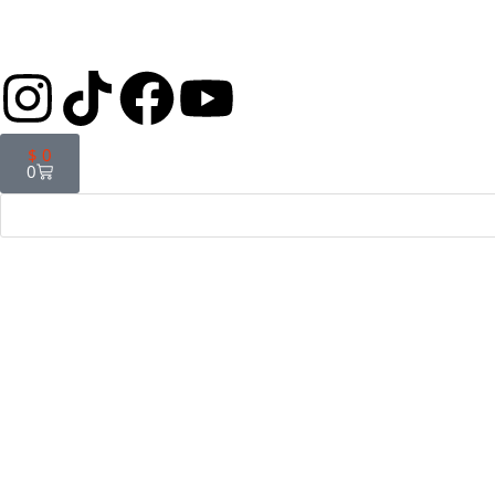
$
0
0