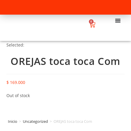
0
Selected:
OREJAS toca toca Com
$
169.000
Out of stock
Inicio
>
Uncategorized
>
OREJAS toca toca Com