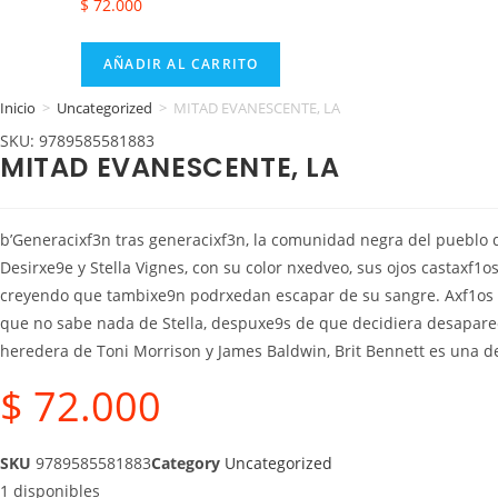
$
72.000
AÑADIR AL CARRITO
Inicio
>
Uncategorized
>
MITAD EVANESCENTE, LA
SKU: 9789585581883
MITAD EVANESCENTE, LA
b’Generacixf3n tras generacixf3n, la comunidad negra del pueblo d
Desirxe9e y Stella Vignes, con su color nxedveo, sus ojos castaxf1o
creyendo que tambixe9n podrxedan escapar de su sangre. Axf1os d
que no sabe nada de Stella, despuxe9s de que decidiera desapare
heredera de Toni Morrison y James Baldwin, Brit Bennett es una de 
$
72.000
SKU
9789585581883
Category
Uncategorized
1 disponibles