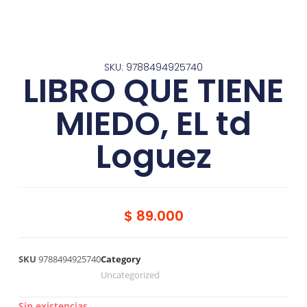
SKU: 9788494925740
LIBRO QUE TIENE
MIEDO, EL td
Loguez
$
89.000
SKU
9788494925740
Category
Uncategorized
Sin existencias