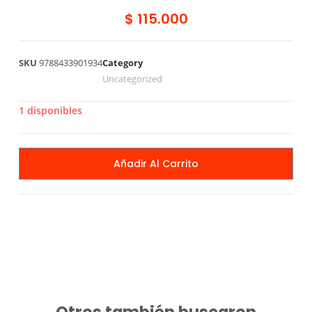
$
115.000
SKU
9788433901934
Category
Uncategorized
1 disponibles
Añadir Al Carrito
Otros también buscaron