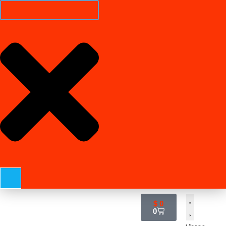
$
0
0