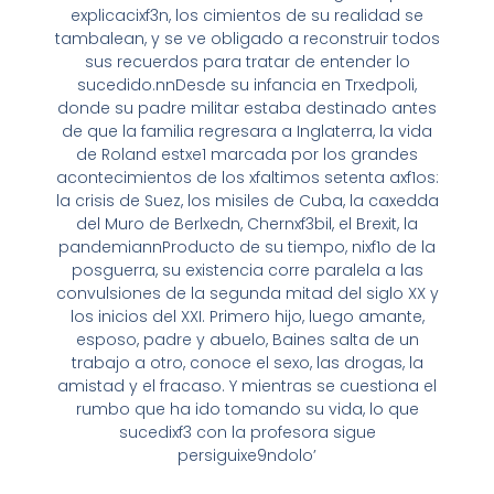
explicacixf3n, los cimientos de su realidad se
tambalean, y se ve obligado a reconstruir todos
sus recuerdos para tratar de entender lo
sucedido.nnDesde su infancia en Trxedpoli,
donde su padre militar estaba destinado antes
de que la familia regresara a Inglaterra, la vida
de Roland estxe1 marcada por los grandes
acontecimientos de los xfaltimos setenta axf1os:
la crisis de Suez, los misiles de Cuba, la caxedda
del Muro de Berlxedn, Chernxf3bil, el Brexit, la
pandemiannProducto de su tiempo, nixf1o de la
posguerra, su existencia corre paralela a las
convulsiones de la segunda mitad del siglo XX y
los inicios del XXI. Primero hijo, luego amante,
esposo, padre y abuelo, Baines salta de un
trabajo a otro, conoce el sexo, las drogas, la
amistad y el fracaso. Y mientras se cuestiona el
rumbo que ha ido tomando su vida, lo que
sucedixf3 con la profesora sigue
persiguixe9ndolo’