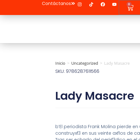
Contáctanos
0
Inicio
>
Uncategorized
>
Lady Masacre
SKU: 9786287611566
Lady Masacre
b’El periodista Frank Molina pierde e
construyxf3 en sus veinte axf1os de ca
Tras ser echado del perixf3dico en el 