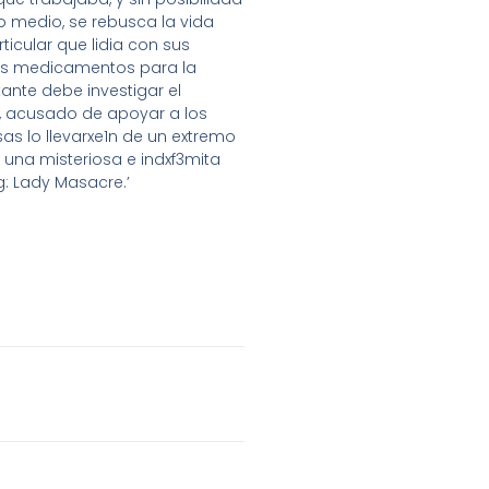
o medio, se rebusca la vida
icular que lidia con sus
 los medicamentos para la
ante debe investigar el
a, acusado de apoyar a los
as lo llevarxe1n de un extremo
 una misteriosa e indxf3mita
g: Lady Masacre.’