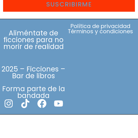
SUSCRIBIRME
Política de privacidad
Términos y condiciones
Aliméntate de
ficciones para no
morir de realidad
2025 – Ficciones –
Bar de libros
Forma parte de la
bandada