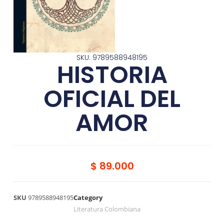
SKU: 9789588948195
HISTORIA
OFICIAL DEL
AMOR
$
89.000
SKU
9789588948195
Category
Literatura Colombiana