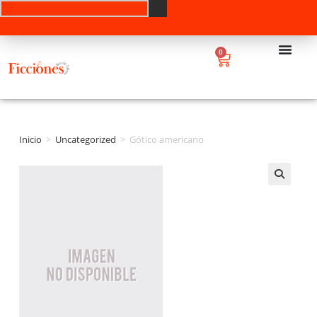
0
Inicio
>
Uncategorized
>
Gótico americano
🔍