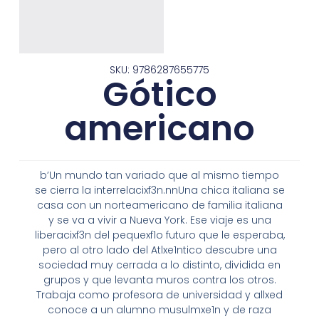
SKU: 9786287655775
Gótico
americano
b’Un mundo tan variado que al mismo tiempo
se cierra la interrelacixf3n.nnUna chica italiana se
casa con un norteamericano de familia italiana
y se va a vivir a Nueva York. Ese viaje es una
liberacixf3n del pequexf1o futuro que le esperaba,
pero al otro lado del Atlxe1ntico descubre una
sociedad muy cerrada a lo distinto, dividida en
grupos y que levanta muros contra los otros.
Trabaja como profesora de universidad y allxed
conoce a un alumno musulmxe1n y de raza