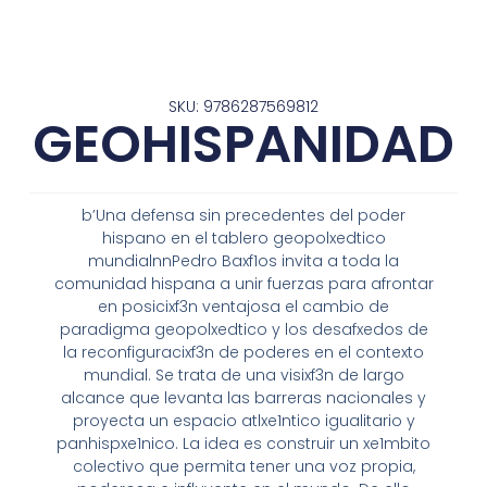
SKU: 9786287569812
GEOHISPANIDAD
b’Una defensa sin precedentes del poder
hispano en el tablero geopolxedtico
mundialnnPedro Baxf1os invita a toda la
comunidad hispana a unir fuerzas para afrontar
en posicixf3n ventajosa el cambio de
paradigma geopolxedtico y los desafxedos de
la reconfiguracixf3n de poderes en el contexto
mundial. Se trata de una visixf3n de largo
alcance que levanta las barreras nacionales y
proyecta un espacio atlxe1ntico igualitario y
panhispxe1nico. La idea es construir un xe1mbito
colectivo que permita tener una voz propia,