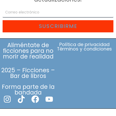
SUSCRIBIRME
Aliméntate de
Política de privacidad
Términos y condiciones
ficciones para no
morir de realidad
2025 – Ficciones –
Bar de libros
Forma parte de la
bandada