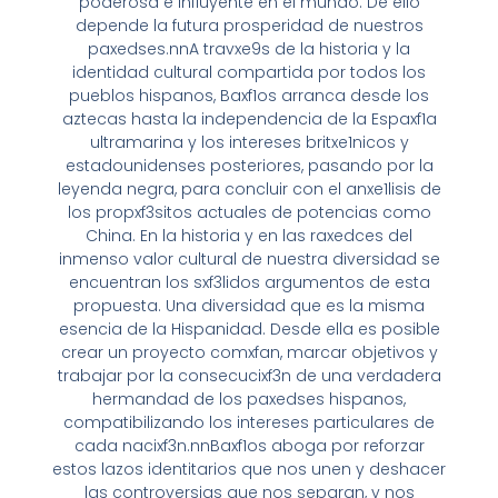
poderosa e influyente en el mundo. De ello
depende la futura prosperidad de nuestros
paxedses.nnA travxe9s de la historia y la
identidad cultural compartida por todos los
pueblos hispanos, Baxf1os arranca desde los
aztecas hasta la independencia de la Espaxf1a
ultramarina y los intereses britxe1nicos y
estadounidenses posteriores, pasando por la
leyenda negra, para concluir con el anxe1lisis de
los propxf3sitos actuales de potencias como
China. En la historia y en las raxedces del
inmenso valor cultural de nuestra diversidad se
encuentran los sxf3lidos argumentos de esta
propuesta. Una diversidad que es la misma
esencia de la Hispanidad. Desde ella es posible
crear un proyecto comxfan, marcar objetivos y
trabajar por la consecucixf3n de una verdadera
hermandad de los paxedses hispanos,
compatibilizando los intereses particulares de
cada nacixf3n.nnBaxf1os aboga por reforzar
estos lazos identitarios que nos unen y deshacer
las controversias que nos separan, y nos