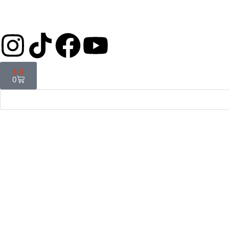
$
0
0