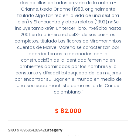
dos de ellos editados en vida de la autora -
Orianne, txeda Orianne (1980, originalmente
titulado Algo tan feo en la vida de una sexf1ora
bien) y El encuentro y otros relatos (1992).nnSe
incluye tambixe9n un tercer libro, inxe9dito hasta
2001, en la primera edicixf3n de sus cuentos
completos, titulado Las fiebres de Miramar.nnLos
cuentos de Marvel Moreno se caracterizan por
abordar temas relacionados con la
construccixf3n de la identidad femenina en
ambientes dominados por los hombres y la
constante y difxedcil bxfasqueda de las mujeres
por encontrar su lugar en el mundo en medio de
una sociedad machista como es la del Caribe
colombiano.’
$
82.000
SKU
9789585428942
Category