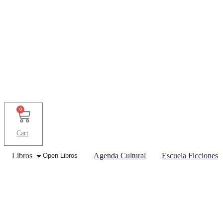
Skip
to
content
0
Cart
Libros
Agenda Cultural
Escuela Ficciones
Open Libros