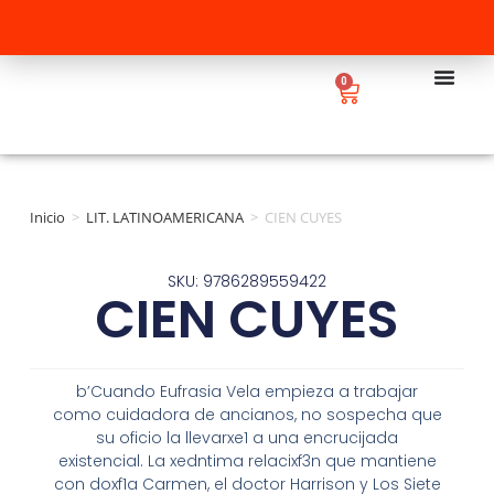
0
Inicio
>
LIT. LATINOAMERICANA
>
CIEN CUYES
SKU: 9786289559422
CIEN CUYES
b’Cuando Eufrasia Vela empieza a trabajar
como cuidadora de ancianos, no sospecha que
su oficio la llevarxe1 a una encrucijada
existencial. La xedntima relacixf3n que mantiene
con doxf1a Carmen, el doctor Harrison y Los Siete