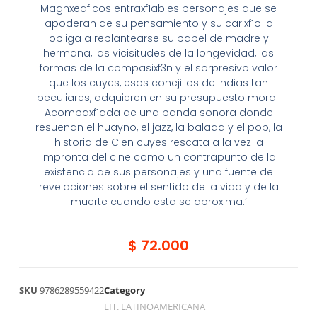
Magnxedficos entraxf1ables personajes que se
apoderan de su pensamiento y su carixf1o la
obliga a replantearse su papel de madre y
hermana, las vicisitudes de la longevidad, las
formas de la compasixf3n y el sorpresivo valor
que los cuyes, esos conejillos de Indias tan
peculiares, adquieren en su presupuesto moral.
Acompaxf1ada de una banda sonora donde
resuenan el huayno, el jazz, la balada y el pop, la
historia de Cien cuyes rescata a la vez la
impronta del cine como un contrapunto de la
existencia de sus personajes y una fuente de
revelaciones sobre el sentido de la vida y de la
muerte cuando esta se aproxima.’
$
72.000
SKU
9786289559422
Category
LIT. LATINOAMERICANA