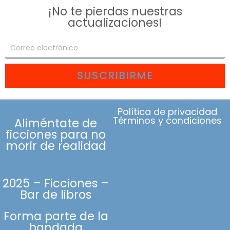
¡No te pierdas nuestras
actualizaciones!
SUSCRIBIRME
Política de privacidad
Términos y condiciones
Aliméntate de
ficciones para no
morir de realidad
2025 – Ficciones –
Bar de libros
Forma parte de la
bandada