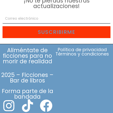
¡No te pierdas nuestras
actualizaciones!
SUSCRIBIRME
Aliméntate de
Política de privacidad
Términos y condiciones
ficciones para no
morir de realidad
2025 – Ficciones –
Bar de libros
Forma parte de la
bandada