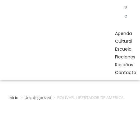
s
o
Agenda
Cultural
Escuela
Ficciones
Reseñas
Contacto
Inicio
>
Uncategorized
>
BOLIVAR. LIBERTADOR DE AMERICA