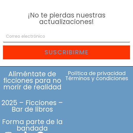
¡No te pierdas nuestras
actualizaciones!
SUSCRIBIRME
Aliméntate de
Política de privacidad
Términos y condiciones
ficciones para no
morir de realidad
2025 – Ficciones –
Bar de libros
Forma parte de la
bandada