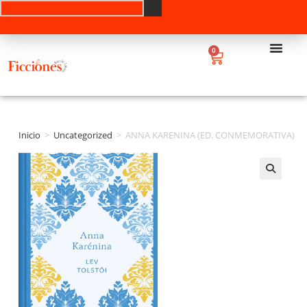
0
Inicio
>
Uncategorized
>
ANNA KARENINA (ED. CONMEMORATIVA)
🔍