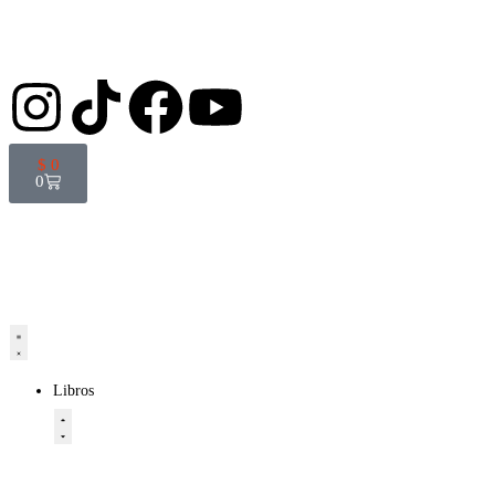
$
0
0
Libros