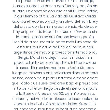
La perfección es inalcanzable. Sin embargo,
Gustavo Cerati la buscó con fuerza y pasión en
su arte. En conexión con ese espíritu irreductible,
Algún tiempo atrás. La vida de Gustavo Cerati
aborda el recorrido vital y creativo del hombre y
del artista con la misma conciencia -la de que
hay enigmas de imposible resolución- pero sin
limitarse jamás en su afanosa investigación.
Decidido a recuperar la parte más luminosa de
esta figura única, la de uno de los músicos
argentinos de mayor proyección internacional,
Sergio Marchi no deja rincón sin visitar: en
procura tanto del compositor e intérprete que
trascendió masivamente con Soda Stereo y
luego se reinventó en una extraordinaria carrera
solista, como del hijo de una familia trabajadora
que -dato que suele olvidarse bajo el prejuicioso
mito del «cheto»- llegó desde el interior del país
a la Buenos Aires de los 50; del niño travieso,
curioso y activo; del adolescente insaciable que
conoció la ebullición rockera de los 70; de ese
muchacho que supo que habría de hacerse a