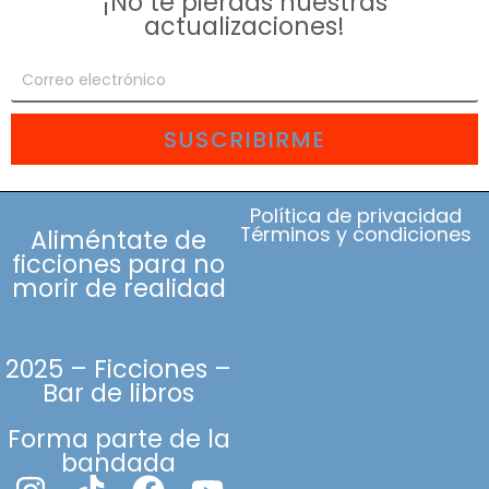
¡No te pierdas nuestras
actualizaciones!
SUSCRIBIRME
Política de privacidad
Términos y condiciones
Aliméntate de
ficciones para no
morir de realidad
2025 – Ficciones –
Bar de libros
Forma parte de la
bandada