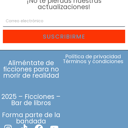
¡No te pierdas nuestras
actualizaciones!
SUSCRIBIRME
Política de privacidad
Términos y condiciones
Aliméntate de
ficciones para no
morir de realidad
2025 – Ficciones –
Bar de libros
Forma parte de la
bandada