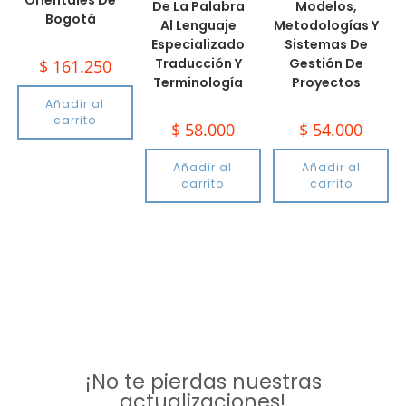
Orientales De
De La Palabra
Modelos,
Bogotá
Al Lenguaje
Metodologías Y
Especializado
Sistemas De
Traducción Y
Gestión De
$
161.250
Terminología
Proyectos
Añadir al
carrito
$
58.000
$
54.000
Añadir al
Añadir al
carrito
carrito
¡No te pierdas nuestras
actualizaciones!