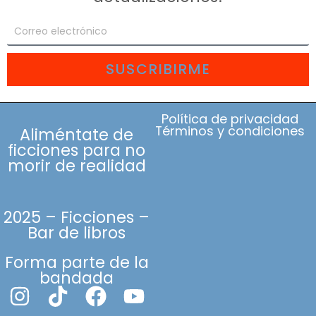
SUSCRIBIRME
Política de privacidad
Términos y condiciones
Aliméntate de
ficciones para no
morir de realidad
2025 – Ficciones –
Bar de libros
Forma parte de la
bandada