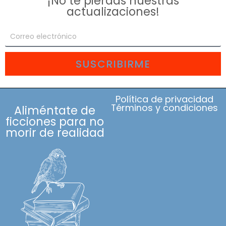
¡No te pierdas nuestras
actualizaciones!
SUSCRIBIRME
Política de privacidad
Términos y condiciones
Aliméntate de
ficciones para no
morir de realidad