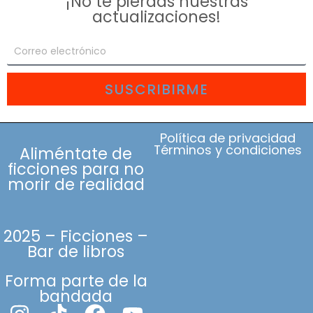
¡No te pierdas nuestras
actualizaciones!
SUSCRIBIRME
Política de privacidad
Términos y condiciones
Aliméntate de
ficciones para no
morir de realidad
2025 – Ficciones –
Bar de libros
Forma parte de la
bandada