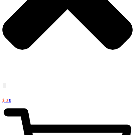
$
0
0