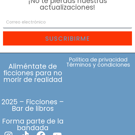
¡No te pierdas nuestras
actualizaciones!
SUSCRIBIRME
Política de privacidad
Términos y condiciones
Aliméntate de
ficciones para no
morir de realidad
2025 – Ficciones –
Bar de libros
Forma parte de la
bandada