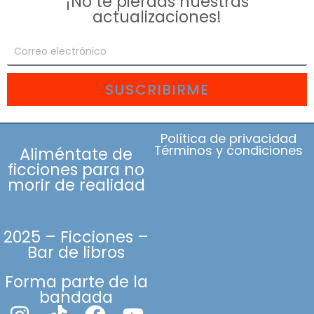
¡No te pierdas nuestras
actualizaciones!
SUSCRIBIRME
Política de privacidad
Términos y condiciones
Aliméntate de
ficciones para no
morir de realidad
2025 – Ficciones –
Bar de libros
Forma parte de la
bandada