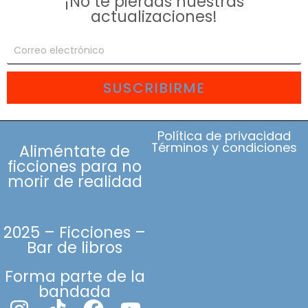
¡No te pierdas nuestras
actualizaciones!
SUSCRIBIRME
Política de privacidad
Términos y condiciones
Aliméntate de
ficciones para no
morir de realidad
2025 – Ficciones –
Bar de libros
Forma parte de la
bandada