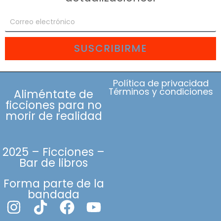
SUSCRIBIRME
Política de privacidad
Términos y condiciones
Aliméntate de
ficciones para no
morir de realidad
2025 – Ficciones –
Bar de libros
Forma parte de la
bandada