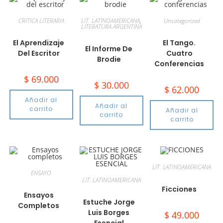
CRITICA LITERARIA
LIT. LATINOAMERICANA
,
Uncategorized
LITERATURA ARGENTINA
El Aprendizaje
El Tango.
El Informe De
Del Escritor
Cuatro
Brodie
Conferencias
$
69.000
$
30.000
$
62.000
Añadir al
Añadir al
carrito
Añadir al
carrito
carrito
LIT. LATINOAMERICANA
ENSAYO
LIT. LATINOAMERICANA
Ficciones
Ensayos
Estuche Jorge
Completos
Luis Borges
$
49.000
Esencial