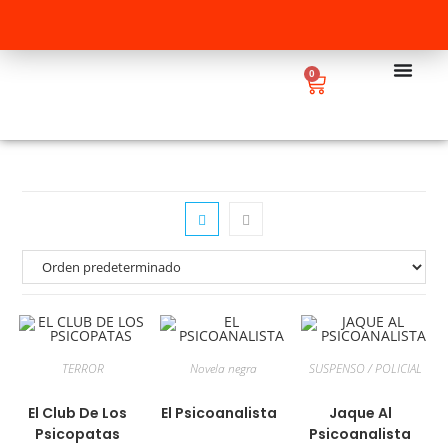
0
TERROR
Novela negra
SUSPENSO / POLICIAL
El Club De Los
El Psicoanalista
Jaque Al
Psicopatas
Psicoanalista