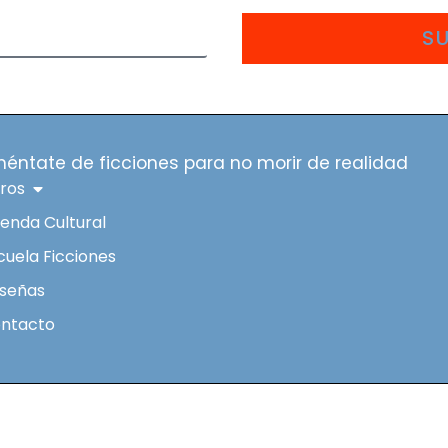
S
méntate de ficciones para no morir de realidad
bros
enda Cultural
cuela Ficciones
señas
ntacto