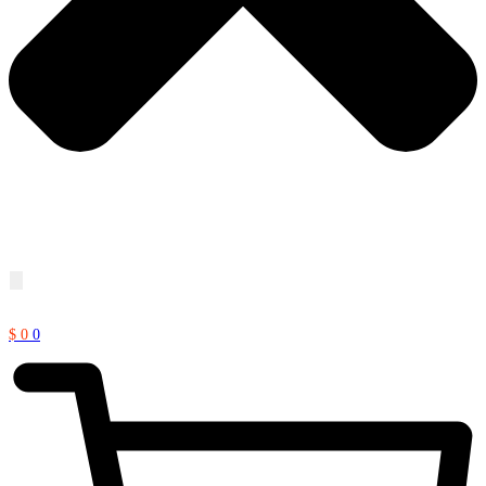
$
0
0