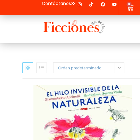
Contáctanos
0
Orden predeterminado