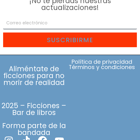
¡No te pierdas nuestras
actualizaciones!
SUSCRIBIRME
Política de privacidad
Términos y condiciones
Aliméntate de
ficciones para no
morir de realidad
2025 – Ficciones –
Bar de libros
Forma parte de la
bandada