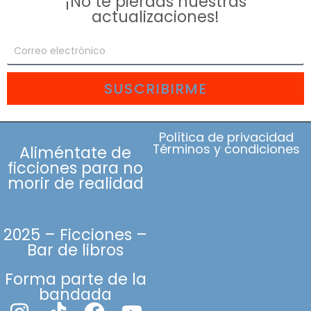
¡No te pierdas nuestras
actualizaciones!
SUSCRIBIRME
Política de privacidad
Términos y condiciones
Aliméntate de
ficciones para no
morir de realidad
2025 – Ficciones –
Bar de libros
Forma parte de la
bandada