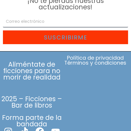
¡No te pierdas nuestras
actualizaciones!
SUSCRIBIRME
Política de privacidad
Términos y condiciones
Aliméntate de
ficciones para no
morir de realidad
2025 – Ficciones –
Bar de libros
Forma parte de la
bandada